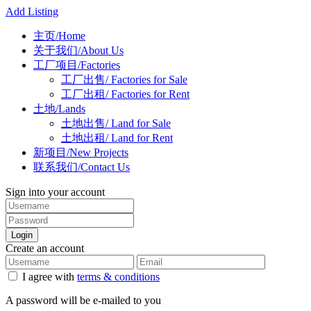
Add Listing
主页/Home
关于我们/About Us
工厂项目/Factories
工厂出售/ Factories for Sale
工厂出租/ Factories for Rent
土地/Lands
土地出售/ Land for Sale
土地出租/ Land for Rent
新项目/New Projects
联系我们/Contact Us
Sign into your account
Login
Create an account
I agree with
terms & conditions
A password will be e-mailed to you