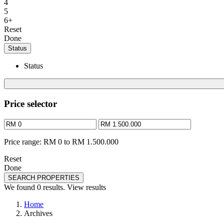
4
5
6+
Reset
Done
Status
Status
Price selector
Price range:
RM 0 to RM 1.500.000
Reset
Done
SEARCH PROPERTIES
We found
0
results.
View results
Home
Archives