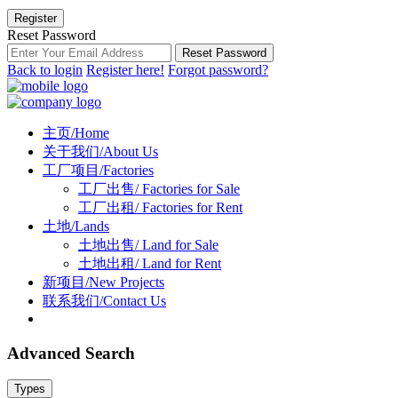
Register
Reset Password
Reset Password
Back to login
Register here!
Forgot password?
主页/Home
关于我们/About Us
工厂项目/Factories
工厂出售/ Factories for Sale
工厂出租/ Factories for Rent
土地/Lands
土地出售/ Land for Sale
土地出租/ Land for Rent
新项目/New Projects
联系我们/Contact Us
Advanced Search
Types