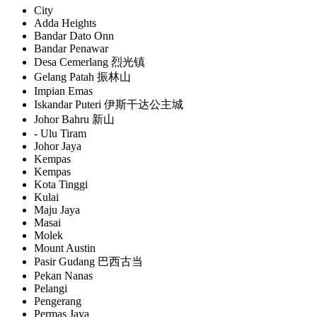
City
Adda Heights
Bandar Dato Onn
Bandar Penawar
Desa Cemerlang 烈光镇
Gelang Patah 振林山
Impian Emas
Iskandar Puteri 伊斯干达公主城
Johor Bahru 新山
- Ulu Tiram
Johor Jaya
Kempas
Kempas
Kota Tinggi
Kulai
Maju Jaya
Masai
Molek
Mount Austin
Pasir Gudang 巴西古当
Pekan Nanas
Pelangi
Pengerang
Permas Jaya