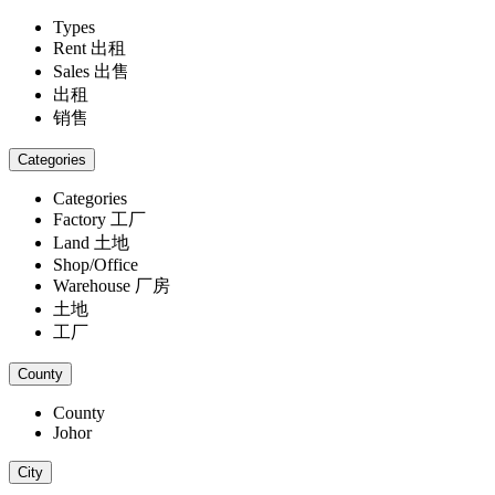
Types
Rent 出租
Sales 出售
出租
销售
Categories
Categories
Factory 工厂
Land 土地
Shop/Office
Warehouse 厂房
土地
工厂
County
County
Johor
City