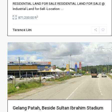
达
RESIDENTIAL LAND FOR SALE RESIDENTIAL LAND FOR SALE @
布
Industrial Land for Sell -Location:
...
蒂
2
871,200.00 ft
丽
,
振
Terence Lim
林
4
山
Sales 出售
Gelang Patah, Beside Sultan Ibrahim Stadium