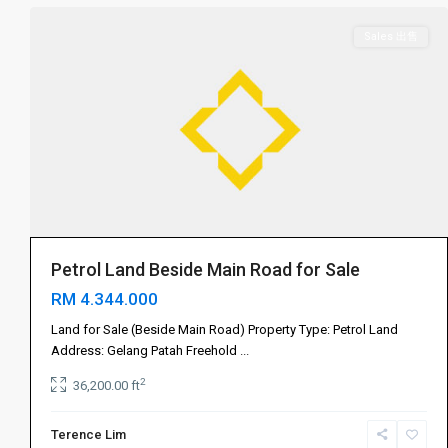
Sales 出售
Petrol Land Beside Main Road for Sale
RM 4.344.000
Gelang
Patah
Land for Sale (Beside Main Road) Property Type: Petrol Land
振
Address: Gelang Patah Freehold
...
林
2
36,200.00 ft
山
,
振
Terence Lim
林