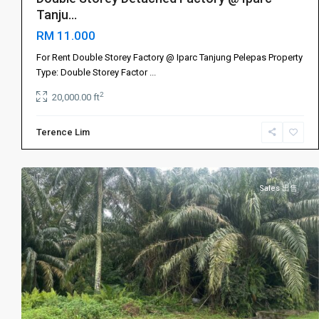
Tanju...
RM 11.000
Gelang
Patah
For Rent Double Storey Factory @ Iparc Tanjung Pelepas Property
振
Type: Double Storey Factor
...
林
2
20,000.00 ft
山
,
振
Terence Lim
林
5
山
Sales 出售