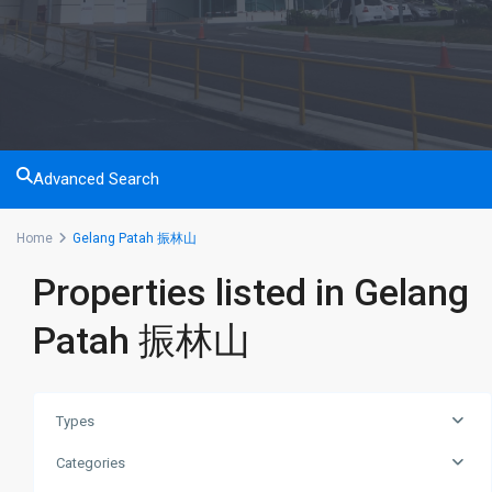
Advanced Search
Home
Gelang Patah 振林山
Properties listed in Gelang
Patah 振林山
Gelang
Patah
振
林
Types
山
,
Categories
Iskandar