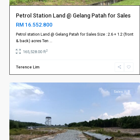
Petrol Station Land @ Gelang Patah for Sales
RM 16.552.800
Gelang
Patah
Petrol station Land @ Gelang Patah for Sales Size : 2.6 + 1.2 (front
振
& back) acres Ten
...
林
2
165,528.00 ft
山
,
振
Terence Lim
林
6
山
Sales 出售