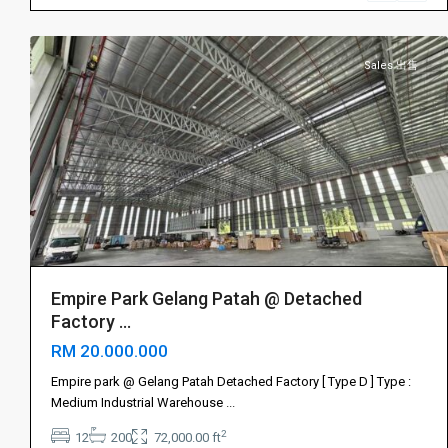
8
山
Sales 出售
Empire Park Gelang Patah @ Detached
Factory ...
RM 20.000.000
Gelang
Patah
Empire park @ Gelang Patah Detached Factory [ Type D ] Type :
振
Medium Industrial Warehouse
...
林
2
12
200
72,000.00 ft
山
,