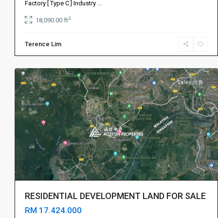
斯
Factory [ Type C ] Industry
...
振
干
2
18,090.00 ft
林
达
山
,
公
Terence Lim
Iskandar
主
Puteri
1
城
伊
斯
Sales 出售
干
达
公
主
城
,
Johor
Bahru
新
山
,
依
RESIDENTIAL DEVELOPMENT LAND FOR SALE
斯
RM 17.424.000
干