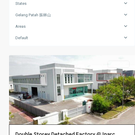
Puteri
States
伊
斯
Gelang Patah 振林山
干
Areas
达
公
Default
主
6
城
Rent 出租
Double Storey Detached Factory @ Iparc