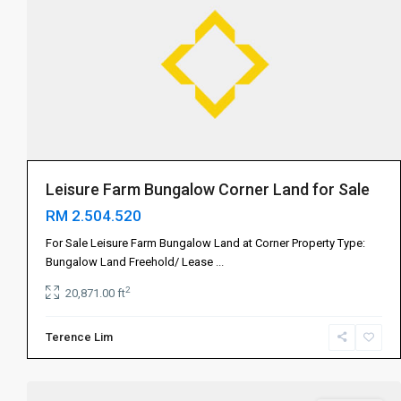
Puteri
伊
斯
干
达
公
主
城
,
依
Leisure Farm Bungalow Corner Land for Sale
斯
RM 2.504.520
干
达
For Sale Leisure Farm Bungalow Land at Corner Property Type:
布
Bungalow Land Freehold/ Lease
...
蒂
2
20,871.00 ft
丽
,
振
Terence Lim
林
4
山