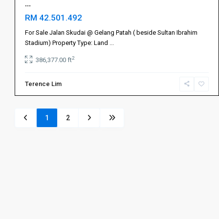
...
RM 42.501.492
For Sale Jalan Skudai @ Gelang Patah ( beside Sultan Ibrahim
Stadium) Property Type: Land
...
2
386,377.00 ft
Terence Lim
1
2