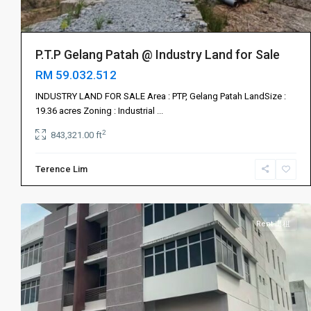
P.T.P Gelang Patah @ Industry Land for Sale
RM 59.032.512
INDUSTRY LAND FOR SALE Area : PTP, Gelang Patah LandSize :
19.36 acres Zoning : Industrial
...
Gelang
2
843,321.00 ft
Patah
振
Terence Lim
林
2
山
Rent 出租