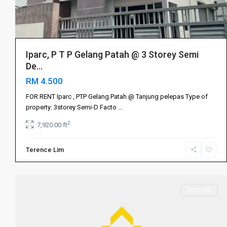
Iparc, P T P Gelang Patah @ 3 Storey Semi
De...
RM 4.500
Gelang
Patah
FOR RENT Iparc , PTP Gelang Patah @ Tanjung pelepas Type of
振
property: 3storey Semi-D Facto
...
林
2
7,920.00 ft
山
,
振
Terence Lim
Gelang
林
Patah
10
山
振
林
Rent 出租
山
,
Iskandar
Puteri