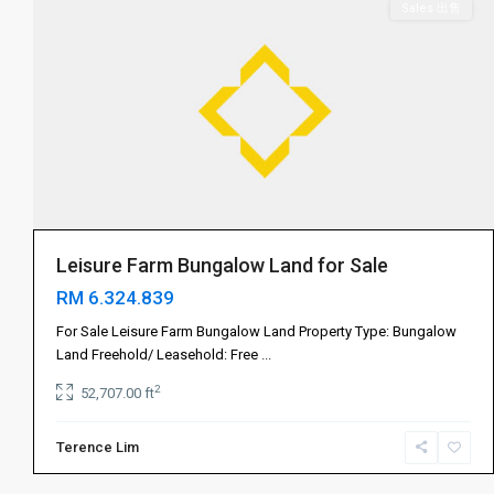
Sales 出售
Leisure Farm Bungalow Land for Sale
RM 6.324.839
Gelang
Patah
For Sale Leisure Farm Bungalow Land Property Type: Bungalow
振
Land Freehold/ Leasehold: Free
...
林
2
52,707.00 ft
山
,
振
Terence Lim
林
4
山