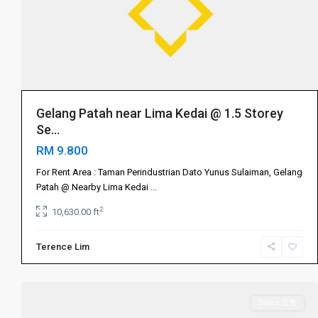
伊
斯
干
达
公
主
城
,
Gelang Patah near Lima Kedai @ 1.5 Storey
依
Se...
斯
RM 9.800
干
达
For Rent Area : Taman Perindustrian Dato Yunus Sulaiman, Gelang
布
Patah @ Nearby Lima Kedai
...
蒂
2
10,630.00 ft
丽
,
Gelang
振
Terence Lim
Patah
林
振
3
山
林
山
,
Sales 出售
Iskandar