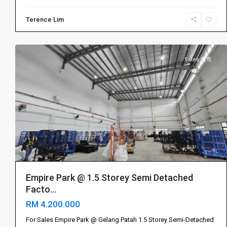
振
Terence Lim
林
9
山
Sales 出售
Gelang
Patah
振
林
Empire Park @ 1.5 Storey Semi Detached
山
,
Facto...
Iskandar
RM 4.200.000
Puteri
Gelang
伊
For Sales Empire Park @ Gelang Patah 1.5 Storey Semi-Detached
Patah